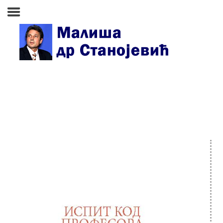
Почетна страна
Биографија
Књиге
Поезија и проза
Изабране студије, чланци,
записи
Press clipping
Сећања, људи, догађаји
Контакт