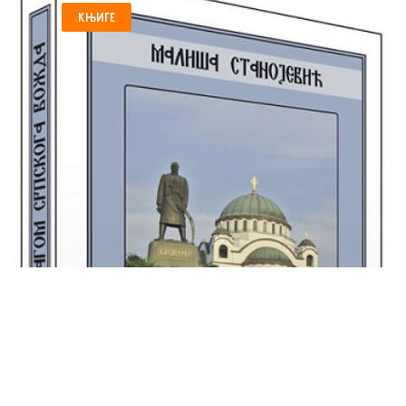
КЊИГЕ
„ТРАГОМ СРПСКОГА
ВОЖДА” ,КЊИГА О
КАРАЂОРЂУ, БЕОГРАД,...