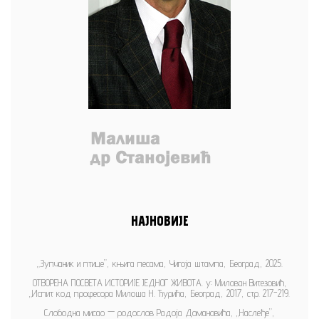
НАЈНОВИЈЕ
„Зупчаник и птице”, књига песама, Чигоја штампа, Београд, 2025.
ОТВОРЕНА ПОСВЕТА ИСТОРИЈЕ ЈЕДНОГ ЖИВОТА. у: Милован Витезовић,
„Испит код професора Милоша Н. Ђурића, Београд, 2017, стр. 217-219.
Слободна мисао — родослов Радоја Домановића, „Наслеђе”,