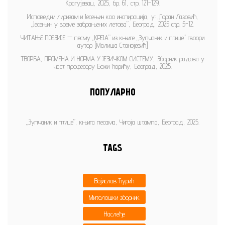
Крагујевац, 2025, бр. 61, стр. 121-129.
Исповедни лиризам и Јесењин као инспирација, у: „Горан Лазовић,
„Јесењин у време забрањених летова”, Београд, 2025,стр. 5-12.
ЧИТАЊЕ ПОЕЗИЈЕ — песму „КРЕЈА” из књиге „Зупчаник и птице” гвоори
аутор [Малиша Станојевић]
ТВОРБА, ПРОМЕНА И НОРМА У ЈЕЗИЧКОМ СИСТЕМУ, Зборник радова у
част професору Божи Ћорићу, Београд, 2025.
ПОПУЛАРНО
„Зупчаник и птице”, књига песама, Чигоја штампа, Београд, 2025.
TAGS
Војислав Ђурић
Митолошки зборник
Наслеђе