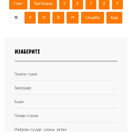
Старт
Претходна
5
6
7
8
9
10
11
12
13
14
Следећа
Крај
ИЗАБЕРИТЕ
Почетна страна
Биографија
Књиге
Поезија и проза
Изабране студије, чланци, записи