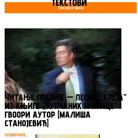
ТЕКСТОВИ
Поезија и проза
ЧИТАЊЕ ПОЕЗИЈЕ — ПЕСМУ „КРЕЈА”
ИЗ КЊИГЕ „ЗУПЧАНИК И ПТИЦЕ”
ГВООРИ АУТОР [МАЛИША
СТАНОЈЕВИЋ]
ОПШИРНИЈЕ...