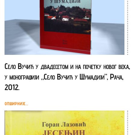
Село Вучић у двадесетом и на почетку новог века,
у монографији „Село Вучић у Шумадији”, Рача,
2012.
ОПШИРНИЈЕ...