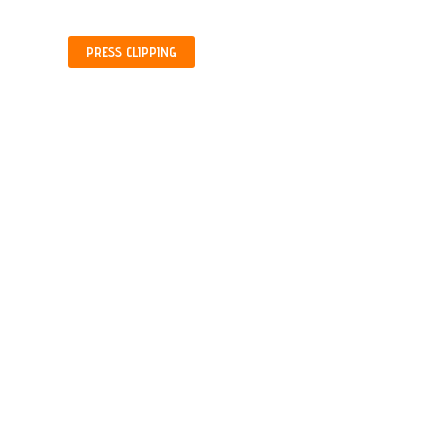
PRESS
CLIPPING
МИРОСЛАВ ЛУКИЋ,
ПРИЧА О ЈЕДНОЈ ПРИЧИ,
АЛМАНАХ ЗА ЖИВУ...