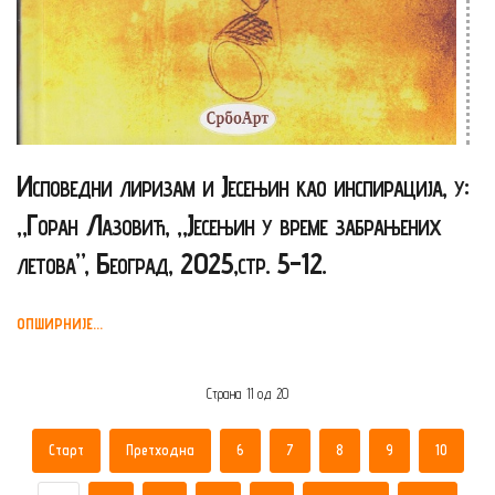
Исповедни лиризам и Јесењин као инспирација, у:
„Горан Лазовић, „Јесењин у време забрањених
летова”, Београд, 2025,стр. 5-12.
ОПШИРНИЈЕ...
Страна 11 од 20
Старт
Претходна
6
7
8
9
10