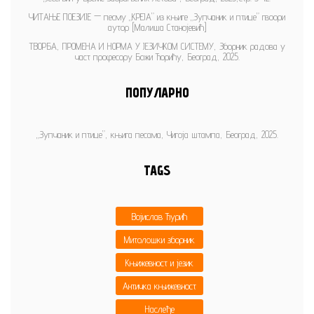
ЧИТАЊЕ ПОЕЗИЈЕ — песму „КРЕЈА” из књиге „Зупчаник и птице” гвоори
аутор [Малиша Станојевић]
ТВОРБА, ПРОМЕНА И НОРМА У ЈЕЗИЧКОМ СИСТЕМУ, Зборник радова у
част професору Божи Ћорићу, Београд, 2025.
ПОПУЛАРНО
„Зупчаник и птице”, књига песама, Чигоја штампа, Београд, 2025.
TAGS
Војислав Ђурић
Митолошки зборник
Књижевност и језик
Античка књижевност
Наслеђе