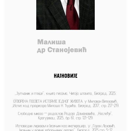
НАЈНОВИЈЕ
„Зупчаник и птице”, књига песама, Чигоја штампа, Београд, 2025.
ОТВОРЕНА ПОСВЕТА ИСТОРИЈЕ ЈЕДНОГ ЖИВОТА. у: Милован Витезовић,
„Испит код професора Милоша Н. Ђурића, Београд, 2017, стр. 217-219.
Слободна мисао — родослов Радоја Домановића, „Наслеђе”,
Крагујевац, 2025, бр. 61, стр. 121-129.
Исповедни лиризам и Јесењин као инспирација, у: „Горан Лазовић,
„Јесењин у време забрањених летова”, Београд, 2025,стр. 5-12.