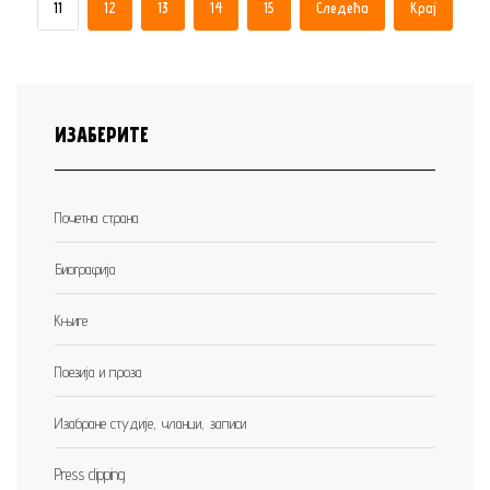
11
12
13
14
15
Следећа
Крај
ИЗАБЕРИТЕ
Почетна страна
Биографија
Књиге
Поезија и проза
Изабране студије, чланци, записи
Press clipping