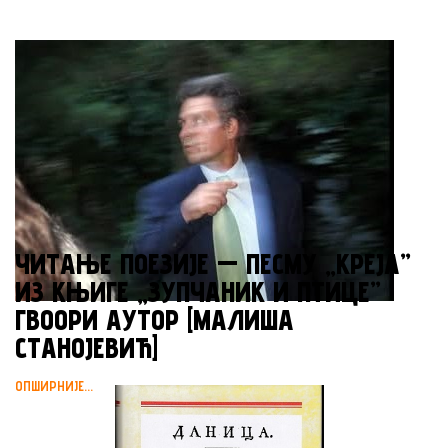
ЧИТАЊЕ ПОЕЗИЈЕ — ПЕСМУ „КРЕЈА”
ИЗ КЊИГЕ „ЗУПЧАНИК И ПТИЦЕ”
ГВООРИ АУТОР [МАЛИША
СТАНОЈЕВИЋ]
ОПШИРНИЈЕ...