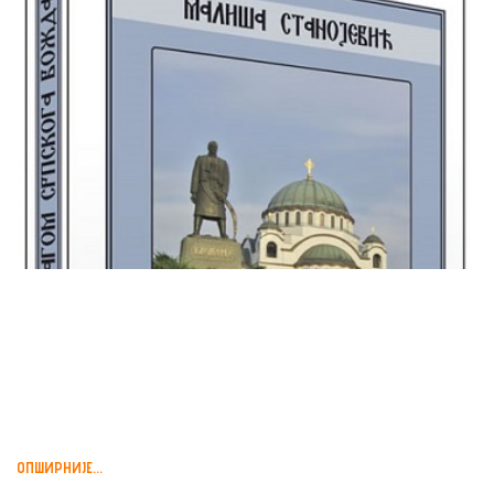
„ТРАГОМ СРПСКОГА
ВОЖДА” ,КЊИГА О
КАРАЂОРЂУ, БЕОГРАД,...
ОПШИРНИЈЕ...