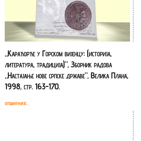
„Карађорђе у Горском вијенцу: (историја,
литература, традиција)”, Зборник радова
„Настајање нове српске државе”, Велика Плана,
1998, стр. 163-170.
ОПШИРНИЈЕ...