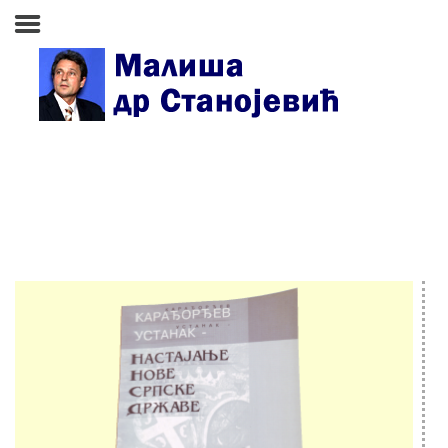
Почетна страна
Биографија
Књиге
Поезија и проза
Изабране студије, чланци,
записи
Press clipping
Сећања, људи, догађаји
Контакт