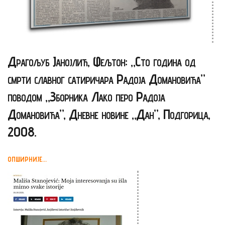
Драгољуб Јанојлић, Фељтон: „Сто година од
смрти славног сатиричара Радоја Домановића”
поводом „Зборника Лако перо Радоја
Домановића”, Дневне новине „Дан”, Подгорица,
2008.
ОПШИРНИЈЕ...