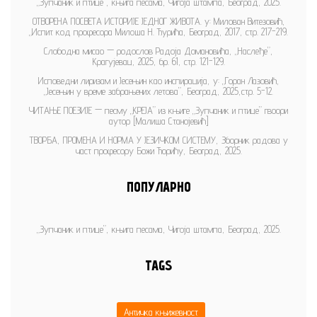
„Зупчаник и птице”, књига песама, Чигоја штампа, Београд, 2025.
ОТВОРЕНА ПОСВЕТА ИСТОРИЈЕ ЈЕДНОГ ЖИВОТА. у: Милован Витезовић,
„Испит код професора Милоша Н. Ђурића, Београд, 2017, стр. 217-219.
Слободна мисао — родослов Радоја Домановића, „Наслеђе”,
Крагујевац, 2025, бр. 61, стр. 121-129.
Исповедни лиризам и Јесењин као инспирација, у: „Горан Лазовић,
„Јесењин у време забрањених летова”, Београд, 2025,стр. 5-12.
ЧИТАЊЕ ПОЕЗИЈЕ — песму „КРЕЈА” из књиге „Зупчаник и птице” гвоори
аутор [Малиша Станојевић]
ТВОРБА, ПРОМЕНА И НОРМА У ЈЕЗИЧКОМ СИСТЕМУ, Зборник радова у
част професору Божи Ћорићу, Београд, 2025.
ПОПУЛАРНО
„Зупчаник и птице”, књига песама, Чигоја штампа, Београд, 2025.
TAGS
Античка књижевност