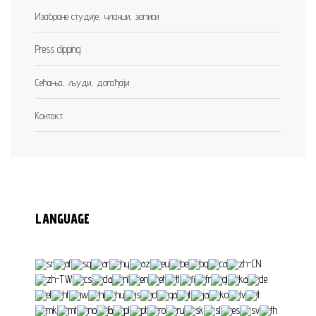
Изабране студије, чланци, записи
Press clipping
Сећања, људи, догађаји
Контакт
LANGUAGE