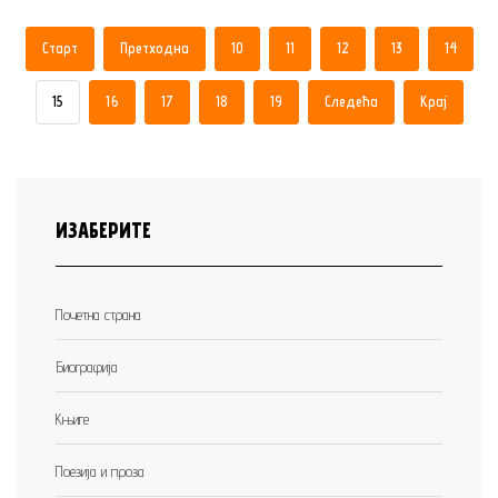
Старт
Претходна
10
11
12
13
14
15
16
17
18
19
Следећа
Крај
ИЗАБЕРИТЕ
Почетна страна
Биографија
Књиге
Поезија и проза