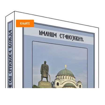
КЊИГЕ
„ТРАГОМ СРПСКОГА
ВОЖДА” ,КЊИГА О