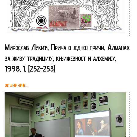
Мирослав Лукић, Прича о једној причи, Алманах
за живу традицију, књижевност и алхемију,
1998, I, [252-253]
ОПШИРНИЈЕ...