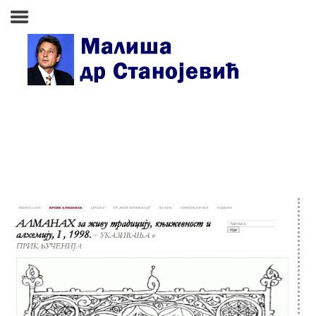
Почетна страна
Биографија
Књиге
Поезија и проза
Изабране студије, чланци,
записи
Press clipping
Сећања, људи, догађаји
Контакт