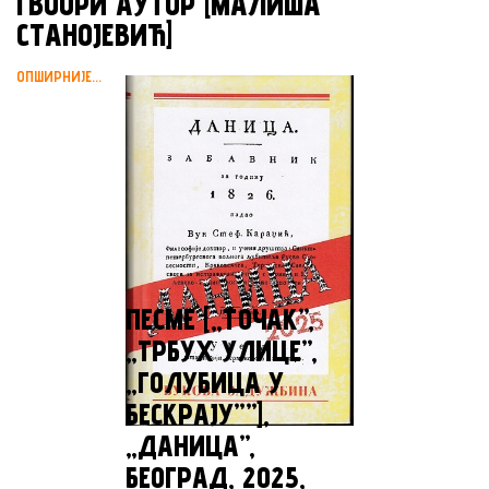
ГВООРИ АУТОР [МАЛИША
СТАНОЈЕВИЋ]
ОПШИРНИЈЕ...
ПЕСМЕ [„TOЧАК”,
„ТРБУХ УЛИЦЕ”,
„ГОЛУБИЦА У
БЕСКРАЈУ””],
„ДАНИЦА”,
БЕОГРАД, 2025,