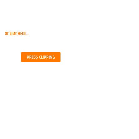
КАРАЂОРЂУ, БЕОГРАД,...
ОПШИРНИЈЕ...
PRESS
CLIPPING