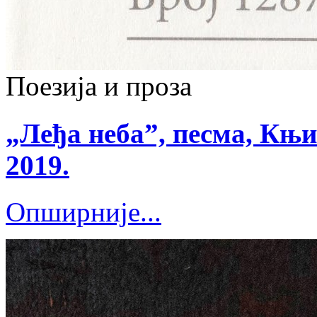
Поезија и проза
„Леђа неба”, песма, Књи
2019.
Опширније...