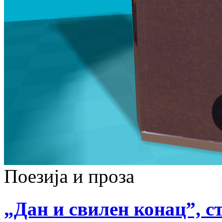
Поезија и проза
„Дан и свилен конац”, ст