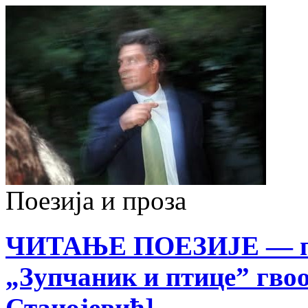
Поезија и проза
ЧИТАЊЕ ПОЕЗИЈЕ — пе
„Зупчаник и птице” гво
Станојевић]