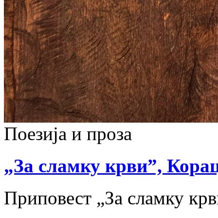
Поезија и проза
„За сламку крви”, Кораци
Приповест „За сламку кр