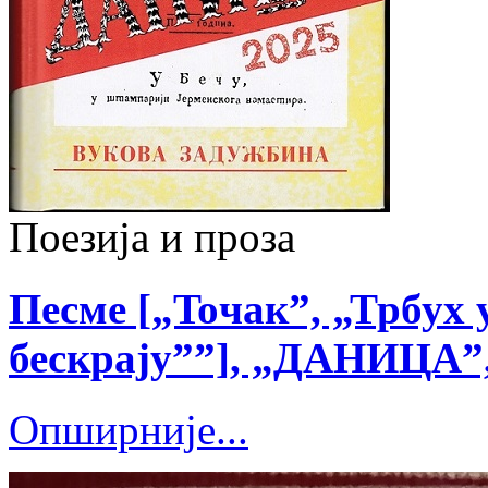
Поезија и проза
Песме [„Toчак”, „Трбух 
бескрају””], „ДАНИЦА”, 
Опширније...