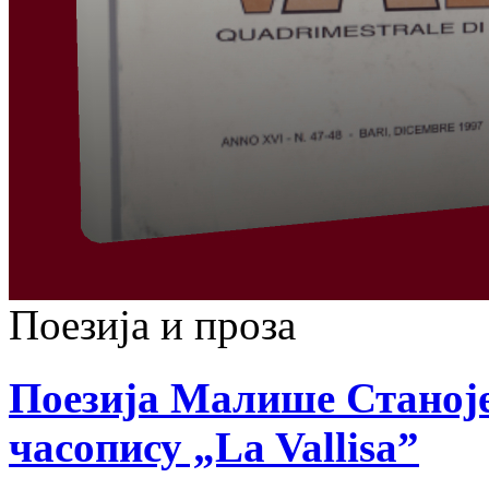
Поезија и проза
Поезија Малише Станоје
часопису „La Vallisa”