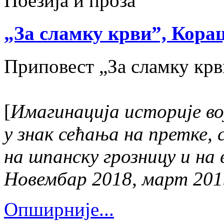
Поезија и проза
„За сламку крви”, Кораци
Приповест „За сламку кр
[
Имагинација историје во
у знак сећања на претке,
на шпанску грозницу и на 
Новембар 2018, март 201
Опширније...