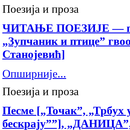
Поезија и проза
ЧИТАЊЕ ПОЕЗИЈЕ — пе
„Зупчаник и птице” гво
Станојевић]
Опширније...
Поезија и проза
Песме [„Toчак”, „Трбух 
бескрају””], „ДАНИЦА”, 