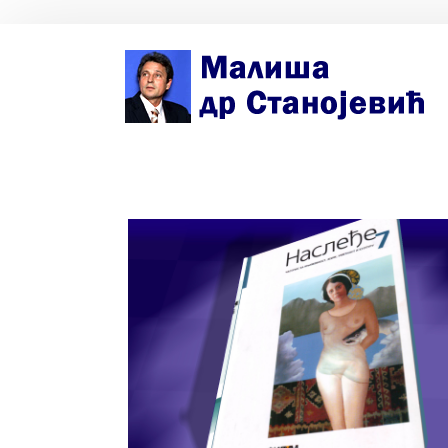
Почетна страна
Биографија
Књиге
Поезија и проза
Изабране студије, чланци, записи
Press clipping
Сећања, људи, догађаји
Контакт