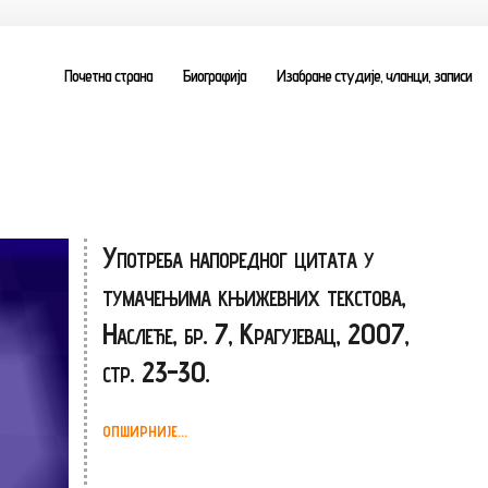
Почетна страна
Биографија
Изабране студије, чланци, записи
Употреба напоредног цитата у
тумачењима књижевних текстова,
Наслеђе, бр. 7, Крагујевац, 2007,
стр. 23-30.
ОПШИРНИЈЕ...