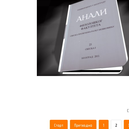
С
Старт
Претходна
1
2