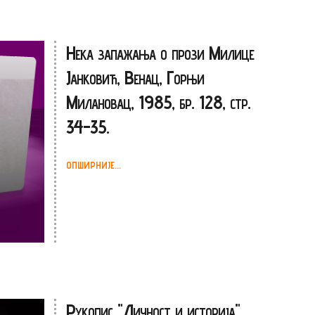
Нека запажања о прози Милице
Јанковић, Венац, Горњи
Милановац, 1985, бр. 128, стр.
34-35.
ОПШИРНИЈЕ...
Рукопис "Личност и историја"