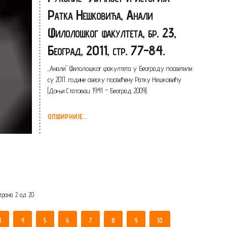
Ратка Нешковића, Анали
Филолошког факултета, бр. 23,
Београд, 2011, стр. 77-84.
„Анали” Филолошког факултета у Београду посветили
су 2011. године свеску посвећену Ратку Нешковићу
(Доњи Статовац 1941 – Београд 2009).
ОПШИРНИЈЕ...
трана 2 од 20
3
4
5
6
7
8
9
10