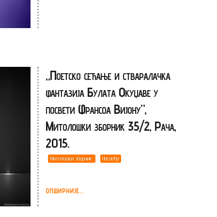
„Поетско сећање и стваралачка
фантазија Булата Окуџаве у
посвети Франсоа Вијону”,
Митолошки зборник 35/2, Рача,
2015.
Митолошки зборник
Наслеђе
ОПШИРНИЈЕ...