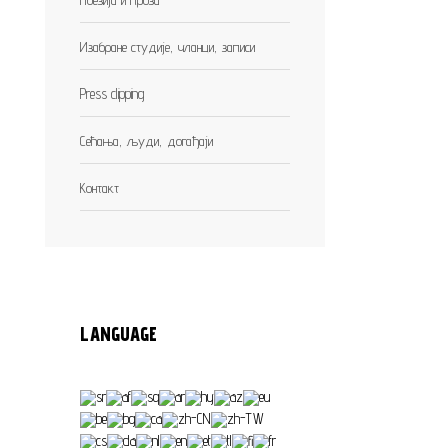
Изабране студије, чланци, записи
Press clipping
Сећања, људи, догађаји
Контакт
LANGUAGE