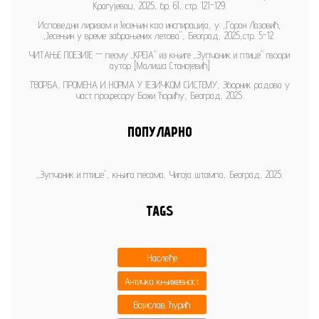
Крагујевац, 2025, бр. 61, стр. 121-129.
Исповедни лиризам и Јесењин као инспирација, у: „Горан Лазовић,
„Јесењин у време забрањених летова”, Београд, 2025,стр. 5-12.
ЧИТАЊЕ ПОЕЗИЈЕ — песму „КРЕЈА” из књиге „Зупчаник и птице” гвоори
аутор [Малиша Станојевић]
ТВОРБА, ПРОМЕНА И НОРМА У ЈЕЗИЧКОМ СИСТЕМУ, Зборник радова у
част професору Божи Ћорићу, Београд, 2025.
ПОПУЛАРНО
„Зупчаник и птице”, књига песама, Чигоја штампа, Београд, 2025.
TAGS
Наслеђе
Античка књижевност
Војислав Ђурић