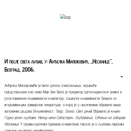
Почетна страна
Биографија
Књиге
И после свега љубав, у: Анђелка Милојковић, „Несанице”,
Поезија и проза
Београд, 2006.
Изабране студије, чланци,
записи
Анђелка Милојковиће је била српска списатељица, најчешће
представљана коа
нова Мир Јам
. Била је професор српскохрватског језика и
Press clipping
југословенских књижевности и магистар, социолог књижевности. Бавила се
истраживањем тривијалне литературе, о којој је у часописима објавила више
Сећања, људи, догађаји
запажених радова (
Књижевност
,
Твар
,
Slavia
,
Свет речи
). Објавила је књиге:
Горка јесен љубави
,
Некад неки Себастијан
,
Љубовање
,
Сећање на заборав
,
Контакт
Несанице
. У својим кратким причама и новелама писала је о љубави лирским
сликама изузетног сензибилитета.