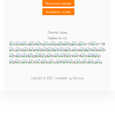
Митолошки зборник
Књижевност и језик
Почетна страна
Пријава на сајт
Copyright © 2026. Станојевић др Малиша