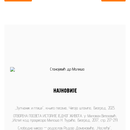
НАЈНОВИЈЕ
„Зупчаник и птице”, књига песама, Чигоја штампа, Београд, 2025.
ОТВОРЕНА ПОСВЕТА ИСТОРИЈЕ ЈЕДНОГ ЖИВОТА. у: Милован Витезовић,
„Испит код професора Милоша Н. Ђурића, Београд, 2017, стр. 217-219.
Слободна мисао — родослов Радоја Домановића, „Наслеђе”,