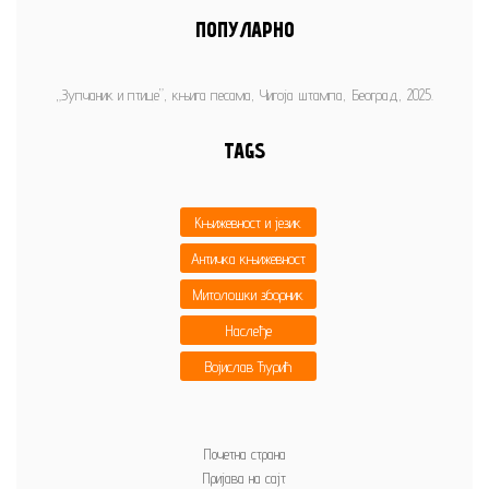
ПОПУЛАРНО
„Зупчаник и птице”, књига песама, Чигоја штампа, Београд, 2025.
TAGS
Књижевност и језик
Античка књижевност
Митолошки зборник
Наслеђе
Војислав Ђурић
Почетна страна
Пријава на сајт