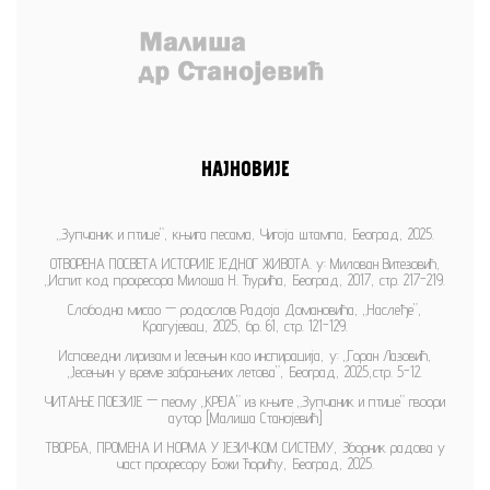
НАЈНОВИЈЕ
„Зупчаник и птице”, књига песама, Чигоја штампа, Београд, 2025.
ОТВОРЕНА ПОСВЕТА ИСТОРИЈЕ ЈЕДНОГ ЖИВОТА. у: Милован Витезовић,
„Испит код професора Милоша Н. Ђурића, Београд, 2017, стр. 217-219.
Слободна мисао — родослов Радоја Домановића, „Наслеђе”,
Крагујевац, 2025, бр. 61, стр. 121-129.
Исповедни лиризам и Јесењин као инспирација, у: „Горан Лазовић,
„Јесењин у време забрањених летова”, Београд, 2025,стр. 5-12.
ЧИТАЊЕ ПОЕЗИЈЕ — песму „КРЕЈА” из књиге „Зупчаник и птице” гвоори
аутор [Малиша Станојевић]
ТВОРБА, ПРОМЕНА И НОРМА У ЈЕЗИЧКОМ СИСТЕМУ, Зборник радова у
част професору Божи Ћорићу, Београд, 2025.