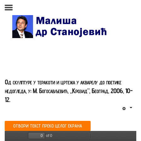
Почетна страна
Биографија
Књиге
Поезија и проза
Од скулптуре у теракоти и цртежа у акварелу до поетике
Изабране студије, чланци,
недогледа, у: М. Богосављевић, „Крозид”, Београд, 2006, 10-
записи
12.
Press clipping
Сећања, људи, догађаји
ОТВОРИ ТЕКСТ ПРЕКО ЦЕЛОГ ЕКРАНА
Контакт