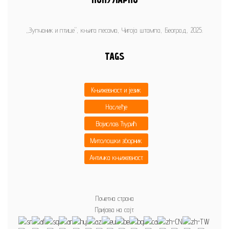
„Зупчаник и птице”, књига песама, Чигоја штампа, Београд, 2025.
TAGS
Књижевност и језик
Наслеђе
Војислав Ђурић
Митолошки зборник
Античка књижевност
Почетна страна
Пријава на сајт