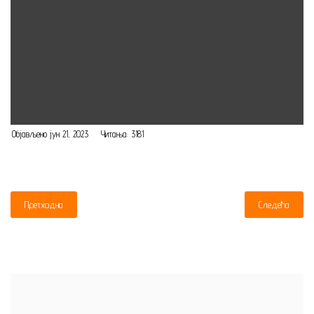
Објављено јун 21, 2023
Читања: 3181
Претходна
Следећа