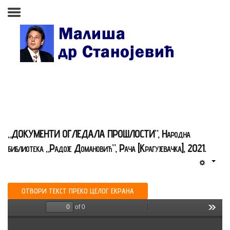
Почетна страна
Биографија
Књиге
Поезија и проза
„ДОКУМЕНТИ ОГЛЕДАЛА ПРОШЛОСТИ”, Народна
Изабране студије, чланци,
библиотека „Радоје Домановић”, Рача [Крагујевачка], 2021.
записи
Press clipping
ОТВОРИ ТЕКСТ ПРЕКО ЦЕЛОГ ЕКРАНА
Сећања, људи, догађаји
Контакт