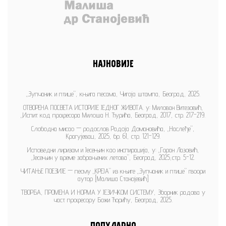
НАЈНОВИЈЕ
„Зупчаник и птице”, књига песама, Чигоја штампа, Београд, 2025.
ОТВОРЕНА ПОСВЕТА ИСТОРИЈЕ ЈЕДНОГ ЖИВОТА. у: Милован Витезовић,
„Испит код професора Милоша Н. Ђурића, Београд, 2017, стр. 217-219.
Слободна мисао — родослов Радоја Домановића, „Наслеђе”,
Крагујевац, 2025, бр. 61, стр. 121-129.
Исповедни лиризам и Јесењин као инспирација, у: „Горан Лазовић,
„Јесењин у време забрањених летова”, Београд, 2025,стр. 5-12.
ЧИТАЊЕ ПОЕЗИЈЕ — песму „КРЕЈА” из књиге „Зупчаник и птице” гвоори
аутор [Малиша Станојевић]
ТВОРБА, ПРОМЕНА И НОРМА У ЈЕЗИЧКОМ СИСТЕМУ, Зборник радова у
част професору Божи Ћорићу, Београд, 2025.
ПОПУЛАРНО